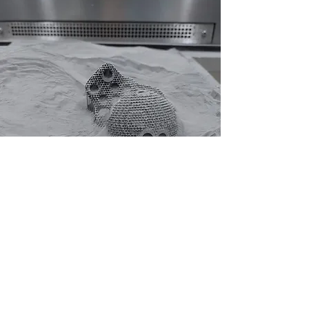
Polvere Metallica
Tramite la tecnologia MPBF ovvero
fusione a letto di polvere metallica, è