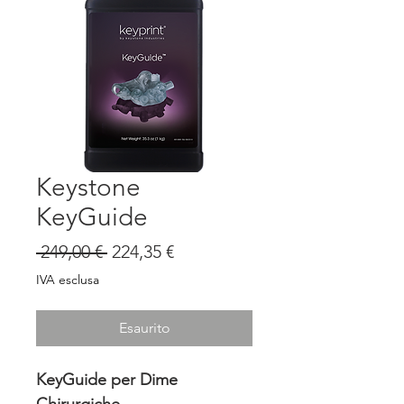
Keystone
KeyGuide
Prezzo
Prezzo
 249,00 € 
224,35 €
regolare
scontato
IVA esclusa
Esaurito
KeyGuide per Dime