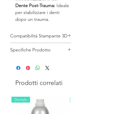
Dente Post-Trauma:
Ideale
per stabilizzare i denti
dopo un trauma.
Compatibilità Stampante 3D
Link Compatibilità Resine
Specifiche Prodotto
Keyprint
PROPRIETÀ
PROCEDURA
Resistenza alla
ISO 20795-2
Prodotti correlati
flessione
Modulo a
ISO 20795-2
Dentale
Industriale
flessione
Shore