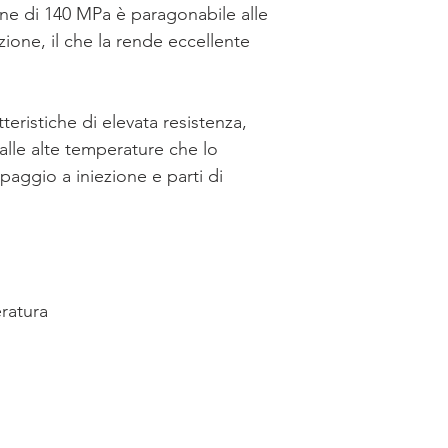
ione di 140 MPa è paragonabile alle
ione, il che la rende eccellente
Miicraft 125
Miicraft Ultra
teristiche di elevata resistenza,
Miicraft Prime
 alle alte temperature che lo
aggio a iniezione e parti di
Asiga Max UV
Asiga Max 2
Asiga Pro 4K
eratura
Asiga Ultra
Apex Maker X1
Peopoly Moai