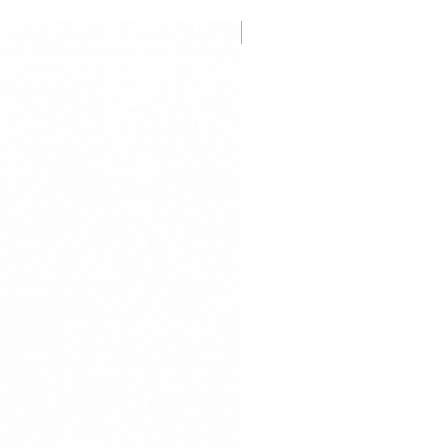
om
Sì
Industriale
Sì
Sì
on
Sì
on
Sì
on
Sì