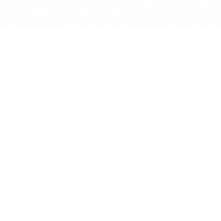
Creality Halot
Creality Halot-
4K
Vista rapida
Creality Halot-
2022
Elegoo Mars
Elegoo Mars 2
Elegoo Mars 3
Elegoo Mars 4
Elegoo Saturn
Elegoo Saturn 