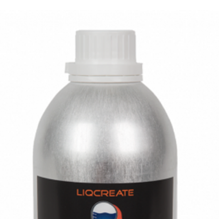
Peopoly Phen
Prime
Atum3D DLP
Station 5
Shining3D
AccuFab-L4K
Anycubic Phot
Anycubic Phot
Mono
Anycubic Phot
Mono SE