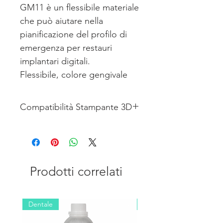
GM11 è un flessibile materiale
che può aiutare nella
pianificazione del profilo di
emergenza per restauri
implantari digitali.
Flessibile, colore gengivale
Compatibilità Stampante 3D
Shining 3D L4K , L4D
Prodotti correlati
Dentale
Industriale