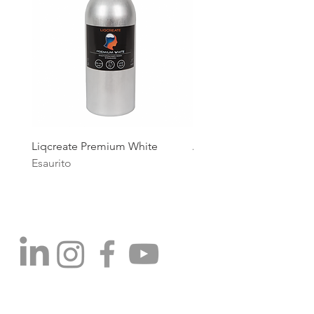
Liqcreate Premium White
Anycubic High Speed R
Esaurito
Esaurito