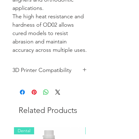
applications.
The high heat resistance and
hardness of OD02 allows
cured models to resist
abrasion and maintain
accuracy across multiple uses.
3D Printer Compatibility
Shining 3D L4K , L4D
Related Products
Dental
Industrial