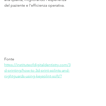
del paziente e l'efficienza operativa.
Fonte 
https://instituteofdigitaldentistry.com/3
d-printing/how-to-3d-print-splints-and-
nightguards-using-keysplint-soft/?
srsltid=AfmBOoq48Vs2pSzkRx9F7xJAl4
1q-9GGBlmwnfTp53JRfejOREIXC_U0